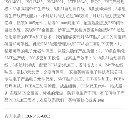
ISO14001、ISO13485、ISO45001、IATF16949、IEQC、ESD产线规
模：30条高端SMT生产线，8条AI自动插件线，8条波峰焊线，8条组
装生产线产线能力：小时贴片能力超过300万点，月贴片能力接近20
亿点，贴装01005元件，贴装0.1mm间距IC，配置温湿度及ESD闭环
监控系统，实现MES全覆盖，所有生产及检测设备均连接MES 通过
使用最新的PCBA加工技术，我们能够实现对SMT贴片加工的高度精
确度和可靠性。此款EMS能源管理系统PCBA加工有以下优势：1、
稳定可靠的电子元器件供应，从源头确保产品质量；2、30条自动化
SMT生产线，200多套加工设备，提高生产效率；3、8条AI自动插件
线，8条波峰焊线，配套PCBA后焊加工，省时省力；4、24*7h在线
响应，最快3天发货，交期有保障。 安徽英特丽电子科技有限公司,
专注电子产品电子元件代采、SMT贴片加工、DIP插件加工、PCBA
后焊测试、PCBA三防漆涂覆、成品组装、OEM代工代料一站式服
务,实现MES全覆盖，标准的无尘、防静电生产车间。有任何电子产
品PCBA加工需求，欢迎联系我们！英特丽核心业务.png​
咨询电话：
193-3433-6803