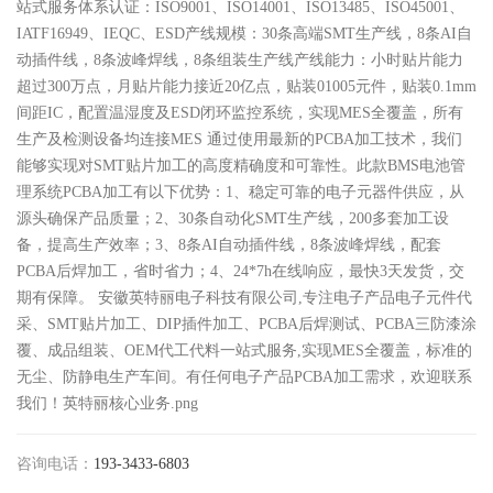
站式服务体系认证：ISO9001、ISO14001、ISO13485、ISO45001、
IATF16949、IEQC、ESD产线规模：30条高端SMT生产线，8条AI自
动插件线，8条波峰焊线，8条组装生产线产线能力：小时贴片能力
超过300万点，月贴片能力接近20亿点，贴装01005元件，贴装0.1mm
间距IC，配置温湿度及ESD闭环监控系统，实现MES全覆盖，所有
生产及检测设备均连接MES 通过使用最新的PCBA加工技术，我们
能够实现对SMT贴片加工的高度精确度和可靠性。此款BMS电池管
理系统PCBA加工有以下优势：1、稳定可靠的电子元器件供应，从
源头确保产品质量；2、30条自动化SMT生产线，200多套加工设
备，提高生产效率；3、8条AI自动插件线，8条波峰焊线，配套
PCBA后焊加工，省时省力；4、24*7h在线响应，最快3天发货，交
期有保障。 安徽英特丽电子科技有限公司,专注电子产品电子元件代
采、SMT贴片加工、DIP插件加工、PCBA后焊测试、PCBA三防漆涂
覆、成品组装、OEM代工代料一站式服务,实现MES全覆盖，标准的
无尘、防静电生产车间。有任何电子产品PCBA加工需求，欢迎联系
我们！英特丽核心业务.png​
咨询电话：
193-3433-6803