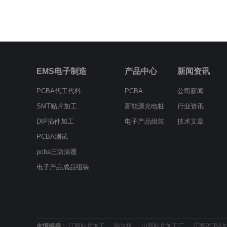
EMS电子制造
产品中心
新闻资讯
PCBA代工代料
PCBA
公司新闻
SMT贴片加工
新能源充电桩
行业资讯
DIP插件加工
电子产品组装
技术文章
PCBA测试
pcba三防涂覆
电子产品成品组装
友情链接：
江西贴片加工
贴片机
山西贴片加工厂
江西PCBA