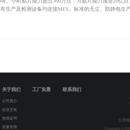
D
等。
小时贴片能力超过
300万点，月贴片能力接近20亿点，
所有生产及检测设备均连接MES。
标准的无尘、防静电生
关于我们
工厂实景
联系我们
公司简介
企业文化
资质证书
公司地
质量管理
Copyright © 