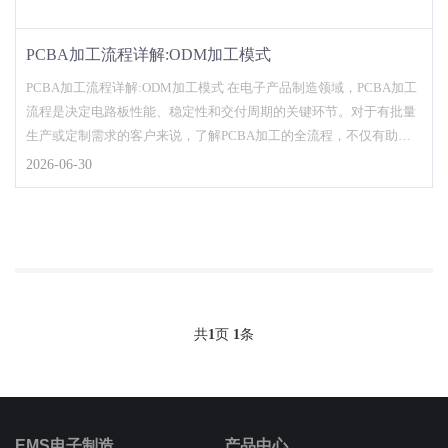
PCBA加工流程详解:ODM加工模式
PCBA加工流程详解:ODM加工模式 在电子产品制造领域，PCBA加工
流程是决定电路板性能、稳定性和交付周期的关键环节。对于有批量
生产或定制需求的客户来说，了解PCBA加工的全流程，不仅有助于
项目评...
2026-06-30
共
1
页
1
条
EMS电子制造
产品中心