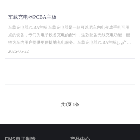
车载充电器PCBA主板
车载充电器PCBA主板 车载充电器是一款可以吧车内电变成手机可用
点的设备，专门为电子设备充电的配件，这款配备无线充电功能，能
够为车内用户提供更便捷地充电服务。车载充电器PCBA主板.jpg产品
名称：...
2026-05-22
共
1
页
1
条
EMS电子制造
产品中心