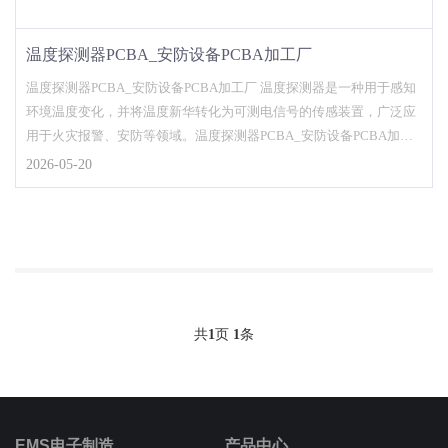
温度探测器PCBA_安防设备PCBA加工厂
温度探测器PCBA_安防设备PCBA加工厂 温度探测器是一种用于感知
环境温度变化，并将温度新华转化为可测电信号的传感装置，广泛应
用于火灾报警、安防等领域。温度探测器PCBA_安防设备PCBA加工
厂....
2026-05-20
共
1
页
1
条
EMS电子制造
产品中心