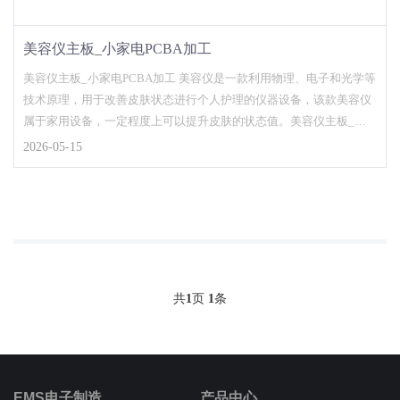
美容仪主板_小家电PCBA加工
美容仪主板_小家电PCBA加工 美容仪是一款利用物理、电子和光学等
技术原理，用于改善皮肤状态进行个人护理的仪器设备，该款美容仪
属于家用设备，一定程度上可以提升皮肤的状态值。美容仪主板_小
家电pcba...
2026-05-15
共
1
页
1
条
EMS电子制造
产品中心