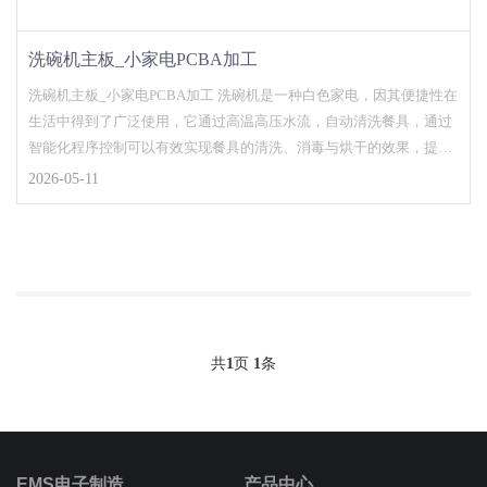
洗碗机主板_小家电PCBA加工
洗碗机主板_小家电PCBA加工 洗碗机是一种白色家电，因其便捷性在
生活中得到了广泛使用，它通过高温高压水流，自动清洗餐具，通过
智能化程序控制可以有效实现餐具的清洗、消毒与烘干的效果，提高
了生活效率和...
2026-05-11
共
1
页
1
条
EMS电子制造
产品中心