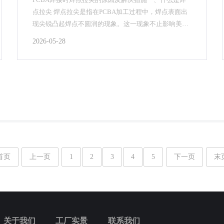
点拉尖 焊点拉尖是指在PCBA加工过程中，焊点表面出
现尖锐凸起焊点不圆润的现象。这一现象不止影响美观
还可能会导致电气连接不良、短路等情况。SMT贴片...
2026-05-28
首页
上一页
1
2
3
4
5
下一页
末
关于我们
工厂实景
联系我们