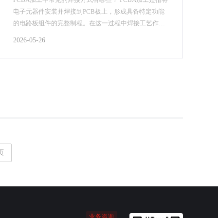
电子元器件安装并焊接到PCB板上，形成具备特定功能
的电路板组件的完整制程。在这一过程中焊接工艺作为
重要环节，那你知道PCBA加工有哪几种焊接方...
2026-05-26
页
业务咨询