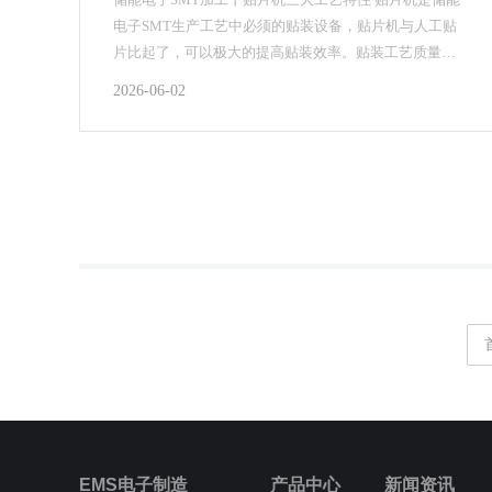
电子SMT生产​工艺中必须的贴装设备，贴片机与人工贴
片比起了，可以极大的提高贴装效率。贴装工艺质量的
关键在于分清工艺和设备特性以及参数，对任何一个...
2026-06-02
EMS电子制造
产品中心
新闻资讯