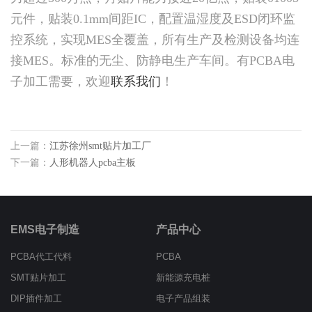
元件，贴装0.1mm间距IC，配置温湿度及ESD闭环监
控系统，实现MES全覆盖，所有生产及检测设备均连
接MES。标准的无尘、防静电生产车间。有PCBA电
子加工需要，欢迎
联系我们
！
上一篇：
江苏徐州smt贴片加工厂
下一篇：
人形机器人pcba主板
EMS电子制造
产品中心
PCBA代工代料
PCBA
SMT贴片加工
新能源充电桩
DIP插件加工
电子产品组装