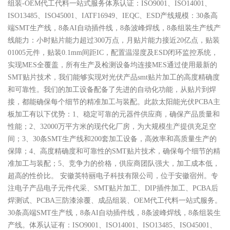
组装-OEM代工代料一站式服务体系认证：ISO9001、ISO14001、
ISO13485、ISO45001、IATF16949、IEQC、ESD产线规模：30条高
端SMT生产线，8条AI自动插件线，8条波峰焊线，8条组装生产线产
线能力：小时贴片能力超过300万点，月贴片能力接近20亿点，贴装
01005元件，贴装0.1mm间距IC，配置温湿度及ESD闭环监控系统，
实现MES全覆盖，所有生产及检测设备均连接MES通过使用最新的
SMT贴片技术，我们能够实现对光伏产品smt贴片加工的高度精确度
和可靠性。我们的加工设备配备了先进的自动化功能，从贴片到焊
接，都能确保每个细节的精准加工与装配。此款太阳能光伏PCBA主
板加工有以下优势：1、稳定可靠的元器件供应商，确保产品质量和
性能；2、32000万平方米的现代化厂房，为大规模生产提供充足空
间；3、30条SMT生产线和200套加工设备，高效率和高质量生产的
保障；4、高度精确度和可靠性的SMT贴片技术，确保每个细节的精
准加工与装配；5、竞争力的价格，供应商团队强大，加工成本低，
超高的性价比。 安徽英特丽电子科技有限公司，位于安徽宿州。专
注电子产品电子元件代采、SMT贴片加工、DIP插件加工、PCBA后
焊测试、PCBA三防漆涂覆、成品组装、OEM代工代料一站式服务。
30条高端SMT生产线，8条AI自动插件线，8条波峰焊线，8条组装生
产线。体系认证有：ISO9001、ISO14001、ISO13485、ISO45001、