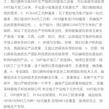
工：我们拥有30条SMT生产线和200套加工设备，可以高效完成各类
SMT贴片加工任务。不论是小批量还是大批量生产，我们都能满足
您的需求。b、PCBA代工代料​服务：为了更好地为客户提供一站式
服务，我们提供PCBA代工代料、OEM服务及ODM服务，并确保产
品的质量和稳定性。c、生产能力：我们拥有32000万平方米的厂房
面积，保证了充足的生产空间和灵活性。英特丽集团目前有五家生
产基地：安徽、江西、山西、四川、湖北，以其稳定可靠的性能在
市场上拥有良好口碑。3、价格与交期a、价格：我们以客户的利益
为先，既能保证产品质量，又能让您获得合理的价格。b、交期：我
们拥有高效的生产团队和优质的供应链管理，可以确保您在最短的
时间内收到产品。4、SMT贴片加工厂的选择a、地理位置优势：我
们的工厂位于安徽，这个地理位置优越的城市，交通便捷，物流畅
通。b、专业团队：我们拥有经验丰富的工程师团队和技术人员，能
够提供全方位的技术支持和解决方案。c、质量保证：在整个生产过
程中，我们严格把控每一个环节，确保产品的质量和稳定性。 安徽
英特丽电子科技有限公司,专注电子产品电子元件代采、SMT贴片加
工、DIP插件加工、PCBA后焊测试、PCBA三防漆涂覆、成品组装、
OEM/ODM代工代料一站式服务,实现MES全覆盖，标准的无尘、防
静电生产车间。