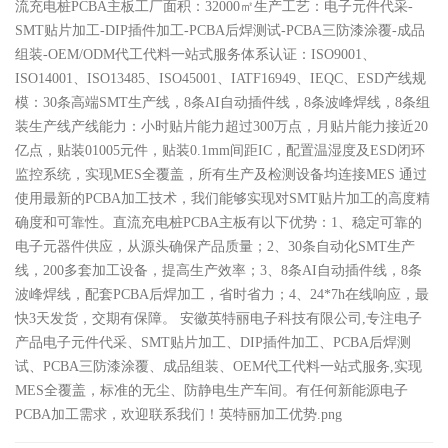
流充电桩PCBA主板工厂面积：32000㎡生产工艺：电子元件代采-
SMT贴片加工-DIP插件加工-PCBA后焊测试-PCBA三防漆涂覆-成品
组装-OEM/ODM代工代料一站式服务体系认证：ISO9001、
ISO14001、ISO13485、ISO45001、IATF16949、IEQC、ESD产线规
模：30条高端SMT生产线，8条AI自动插件线，8条波峰焊线，8条组
装生产线产线能力：小时贴片能力超过300万点，月贴片能力接近20
亿点，贴装01005元件，贴装0.1mm间距IC，配置温湿度及ESD闭环
监控系统，实现MES全覆盖，所有生产及检测设备均连接MES 通过
使用最新的PCBA加工​技术，我们能够实现对SMT贴片加工的高度精
确度和可靠性。直流充电桩PCBA主板有以下优势：1、稳定可靠的
电子元器件供应，从源头确保产品质量；2、30条自动化SMT生产
线，200多套加工设备，提高生产效率；3、8条AI自动插件线，8条
波峰焊线，配套PCBA后焊加工，省时省力；4、24*7h在线响应，最
快3天发货，交期有保障。 安徽英特丽电子科技有限公司,专注电子
产品电子元件代采、SMT贴片加工、DIP插件加工、PCBA后焊测
试、PCBA三防漆涂覆、成品组装、OEM代工代料一站式服务,实现
MES全覆盖，标准的无尘、防静电生产车间。有任何新能源电子
PCBA加工需求，欢迎联系我们！英特丽加工优势.png