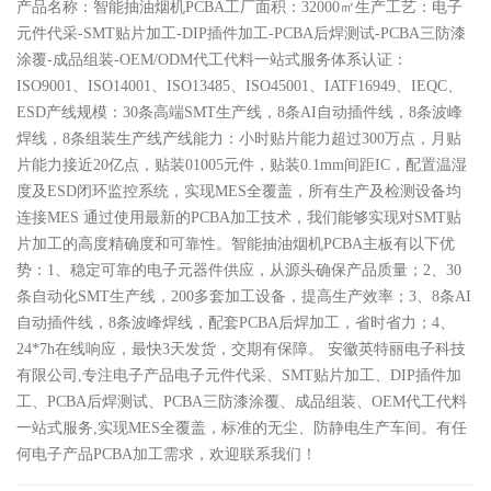
产品名称：智能抽油烟机PCBA工厂面积：32000㎡生产工艺：电子
元件代采-SMT贴片加工-DIP插件加工-PCBA后焊测试-PCBA三防漆
涂覆-成品组装-OEM/ODM代工代料一站式服务体系认证：
ISO9001、ISO14001、ISO13485、ISO45001、IATF16949、IEQC、
ESD产线规模：30条高端SMT生产线，8条AI自动插件线，8条波峰
焊线，8条组装生产线产线能力：小时贴片能力超过300万点，月贴
片能力接近20亿点，贴装01005元件，贴装0.1mm间距IC，配置温湿
度及ESD闭环监控系统，实现MES全覆盖，所有生产及检测设备均
连接MES 通过使用最新的PCBA加工技术，我们能够实现对SMT贴
片加工的高度精确度和可靠性。智能抽油烟机PCBA主板​有以下优
势：1、稳定可靠的电子元器件供应，从源头确保产品质量；2、30
条自动化SMT生产线，200多套加工设备，提高生产效率；3、8条AI
自动插件线，8条波峰焊线，配套PCBA后焊加工，省时省力；4、
24*7h在线响应，最快3天发货，交期有保障。 安徽英特丽电子科技
有限公司,专注电子产品电子元件代采、SMT贴片加工、DIP插件加
工、PCBA后焊测试、PCBA三防漆涂覆、成品组装、OEM代工代料
一站式服务,实现MES全覆盖，标准的无尘、防静电生产车间。有任
何电子产品PCBA加工需求，欢迎联系我们！