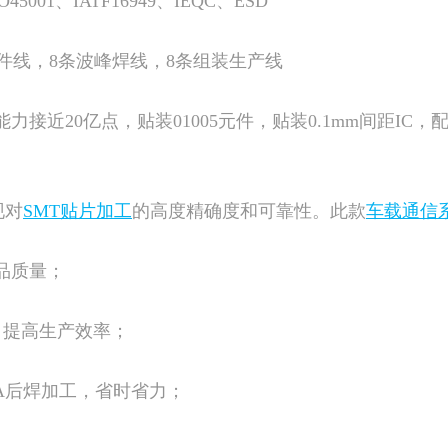
O45001、IATF16949、IEQC、ESD
插件线，8条波峰焊线，8条组装生产线
接近20亿点，贴装01005元件，贴装0.1mm间距IC
现对
SMT贴片加工
的高度精确度和可靠性。此款
车载通信系
品质量；
备，提高生产效率；
BA后焊加工，省时省力；