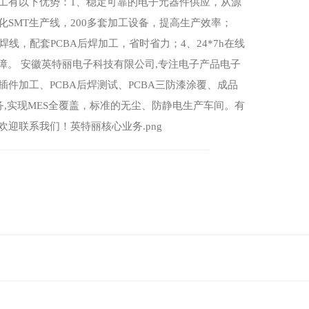
加工有以下优势：1、稳定可靠的电子元器件供应，从源
化SMT生产线，200多套加工设备，提高生产效率；
焊线，配套PCBA后焊加工，省时省力；4、24*7h在线
障。 安徽英特丽电子科技有限公司,专注电子产品电子
P插件加工、PCBA后焊测试、PCBA三防漆涂覆、成品
务,实现MES全覆盖，标准的无尘、防静电生产车间。有
欢迎联系我们！英特丽核心业务.png