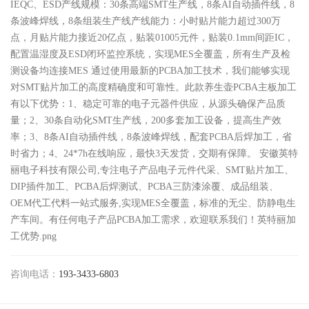
IEQC、ESD产线规模：30条高端SMT生产线，8条AI自动插件线，8
条波峰焊线，8条组装生产线产线能力：小时贴片能力超过300万
点，月贴片能力接近20亿点，贴装01005元件，贴装0.1mm间距IC，
配置温湿度及ESD闭环监控系统，实现MES全覆盖，所有生产及检
测设备均连接MES 通过使用最新的PCBA加工技术，我们能够实现
对SMT贴片加工的高度精确度和可靠性。此款养生壶PCBA主板加工
有以下优势：1、稳定可靠的电子元器件供应，从源头确保产品质
量；2、30条自动化SMT生产线，200多套加工设备，提高生产效
率；3、8条AI自动插件线，8条波峰焊线，配套PCBA后焊加工，省
时省力；4、24*7h在线响应，最快3天发货，交期有保障。 安徽英特
丽电子科技有限公司,专注电子产品电子元件代采、SMT贴片加工、
DIP插件加工、PCBA后焊测试、PCBA三防漆涂覆、成品组装、
OEM代工代料一站式服务,实现MES全覆盖，标准的无尘、防静电生
产车间。有任何电子产品PCBA加工​需求，欢迎联系我们！英特丽加
工优势.png
咨询电话：
193-3433-6803