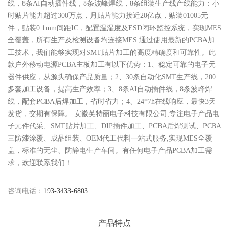
线，8条AI自动插件线，8条波峰焊线，8条组装生产线产线能力：小
时贴片能力超过300万点，月贴片能力接近20亿点，贴装01005元
件，贴装0.1mm间距IC，配置温湿度及ESD闭环监控系统，实现MES
全覆盖，所有生产及检测设备均连接MES 通过使用最新的PCBA加
工技术，我们能够实现对SMT贴片加工的高度精确度和可靠性。此
款户外移动电源PCBA主板​加工有以下优势：1、稳定可靠的电子元
器件供应，从源头确保产品质量；2、30条自动化SMT生产线，200
多套加工设备，提高生产效率；3、8条AI自动插件线，8条波峰焊
线，配套PCBA后焊加工，省时省力；4、24*7h在线响应，最快3天
发货，交期有保障。 安徽英特丽电子科技有限公司,专注电子产品电
子元件代采、SMT贴片加工、DIP插件加工、PCBA后焊测试、PCBA
三防漆涂覆、成品组装、OEM代工代料一站式服务,实现MES全覆
盖，标准的无尘、防静电生产车间。有任何电子产品PCBA加工需
求，欢迎联系我们！
咨询电话：
193-3433-6803
产品特点