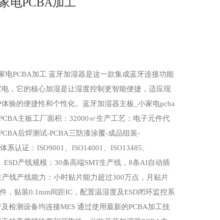
家电PCBA加工
家电PCBA加工 蓝牙加湿器是这一款集成蓝牙连接功能
家电，它的核心加湿是让湿度控制更智能便捷，适应现
体验的便捷性和个性化。蓝牙加湿器主板_小家电pcba
PCBA主板工厂面积：32000㎡生产工艺：电子元件代
-PCBA后焊测试-PCBA三防漆涂覆-成品组装-
证：ISO9001、ISO14001、ISO13485、
IEQC、ESD产线规模：30条高端SMT生产线，8条AI自动插
生产线产线能力：小时贴片能力超过300万点，月贴片
元件，贴装0.1mm间距IC，配置温湿度及ESD闭环监控系
及检测设备均连接MES 通过使用最新的PCBA加工技