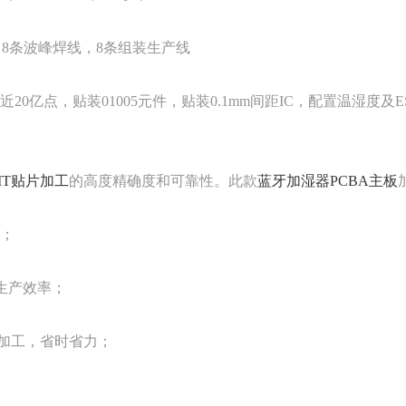
，8条波峰焊线，8条组装生产线
20亿点，贴装01005元件，贴装0.1mm间距IC，配置温湿度
MT贴片加工
的高度精确度和可靠性。此款
蓝牙加湿器PCBA主板
量；
高生产效率；
焊加工，省时省力；