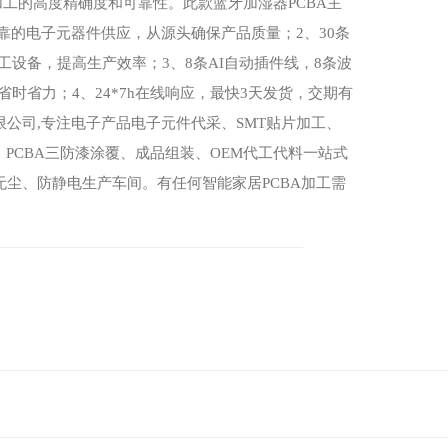
加工的高度精确度和可靠性。此款蓝牙加湿器PCBA主
靠的电子元器件供应，从源头确保产品质量；2、30条
加工设备，提高生产效率；3、8条AI自动插件线，8条波
省时省力；4、24*7h在线响应，最快3天发货，交期有
限公司,专注电子产品电子元件代采、SMT贴片加工、
试、PCBA三防漆涂覆、成品组装、OEM代工代料一站式
的无尘、防静电生产车间。有任何智能家居PCBA加工需