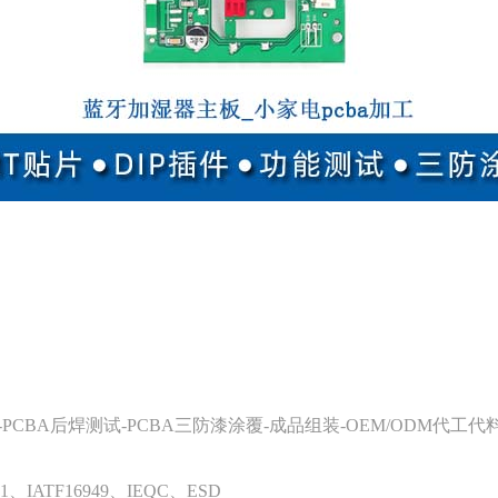
-PCBA后焊测试-PCBA三防漆涂覆-成品组装-OEM/ODM代工
01、IATF16949、IEQC、ESD