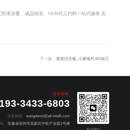
三防漆涂覆、成品组装、OEM代工代料一站式服务,实
下一篇：
美容仪主板_小家电PCBA加工
业务咨询
193-3433-6803
业务邮箱:
wangdanni@ait-intelli.com
址:
安徽省宿州市高新区中欧产业园1号楼
关注我们