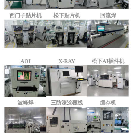
西门子贴片机
松下贴片机
回流焊
AOI
X-RAY
松下AI插件机
波峰焊
三防漆涂覆线
缓存机