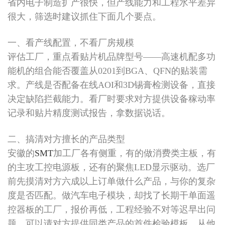
省内电子制造扩产很快，但产线能力和工程水平差异
很大，筛选时建议抓住下面几个要点。
一、看产线配置，不看厂房规模
评估工厂，重点看贴片机品牌型号——高速机配多功
能机的组合能否覆盖从0201到BGA、QFN的贴装需
求。产线是否配备在线AOI和3D锡膏检测设备，直接
决定缺陷拦截能力。看厂时要求对方提供设备稼动率
记录和贴片精度测试报告，拿数据说话。
二、搞清对方擅长的产品类型
安徽的
SMT
加工厂各有侧重，有的做消费类主板，有
的主攻工控电源板，还有的聚焦LED显示驱动。选厂
前先摸清对方六成以上订单做什么产品，与你的复杂
度是否匹配。做汽车电子模块，却找了长期干单面遥
控器板的工厂，报价再低，工程经验不对等迟早出问
题。可以请对方提供同类产品的首件检验模板，从他